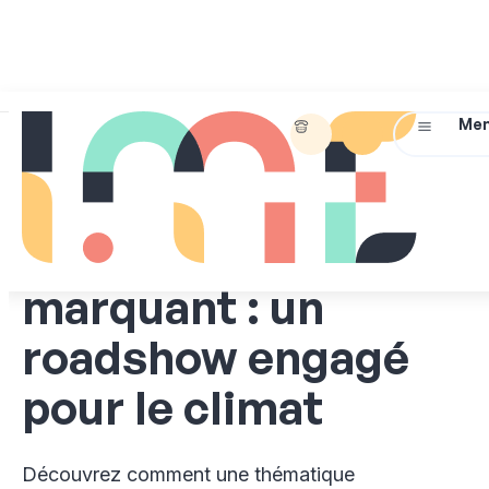
01
45
Briefez-
Me
72
nous !
BLOG ÉVÉNEMENTIEL
07
14
Retour sur un
événement
marquant : un
roadshow engagé
pour le climat
Découvrez comment une thématique