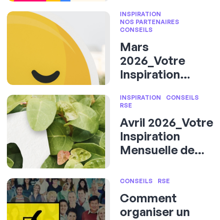
l'Evénementiel
INSPIRATION
NOS PARTENAIRES
CONSEILS
Mars
2026_Votre
Inspiration
Mensuelle de
INSPIRATION
CONSEILS
l'Evénementiel
RSE
Avril 2026_Votre
Inspiration
Mensuelle de
l'Evénementiel
CONSEILS
RSE
Comment
organiser un