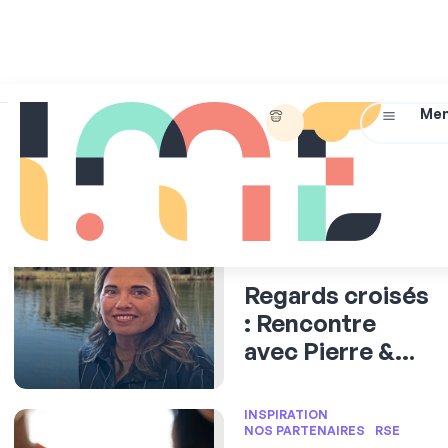
01
45
Briefez-
Me
72
nous !
07
14
Séminaire d’entreprise
INSPIRATION
NOS PARTENAIRES
Regards croisés
: Rencontre
avec Pierre &
Vacances
Center Parcs
INSPIRATION
NOS PARTENAIRES
RSE