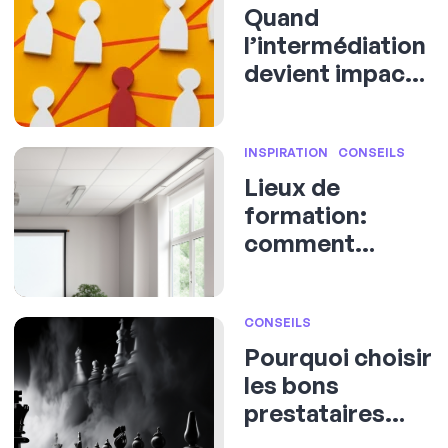
Quand
l’intermédiation
devient impact :
le rôle du chef
d’orchestre
invisible
INSPIRATION
CONSEILS
Lieux de
formation:
comment
choisir le cadre
idéal pour vos
formations
CONSEILS
professionnelles
Pourquoi choisir
les bons
prestataires
est-il devenu