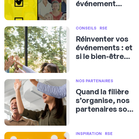
événement
impactant ?
CONSEILS
RSE
Réinventer vos
événements : et
si le bien-être
était la clé ?
NOS PARTENAIRES
Quand la filière
s’organise, nos
partenaires sont
en première
ligne
INSPIRATION
RSE